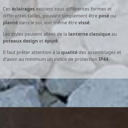
Ces
éclairages
existent sous différentes formes et
différentes tailles, pouvant simplement être
posé
ou
planté
dans le sol, voir même être
vissé
.
Les styles peuvent allées de la
lanterne
classique
au
poteaux
design
et
épuré
.
Il faut prêter attention à la
qualité
des assemblages et
d'avoir au minimum un indice de protection
IP44
.