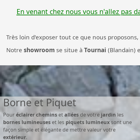
En venant chez nous vous n'allez pas
Très loin d'exposer tout ce que nous proposons
N
otre
showroom
se situe à
Tournai
(Blandain) 
Borne et Piquet
Pour
éclairer
chemins
et
allées
de votre
jardin
les
bornes
lumineuses
et les
piquets
lumineux
sont une
façon simple et élégante de mettre valeur votre
extérieur
.